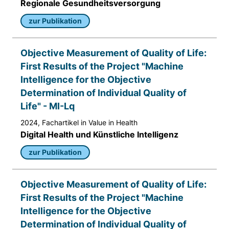
Matomo aus.
Regionale Gesundheitsversorgung
zur Publikation
Matomo SessionID
Name:
Objective Measurement of Quality of Life:
MATOMO_SESSID
First Results of the Project "Machine
Intelligence for the Objective
Anbieter:
Matomo
Determination of Individual Quality of
Life" - MI-Lq
Zweck:
Benutzer Tracking
2024, Fachartikel in Value in Health
Digital Health und Künstliche Intelligenz
Cookie Laufzeit:
zur Publikation
14d
Objective Measurement of Quality of Life:
Matomo Sprache
First Results of the Project "Machine
Name:
Intelligence for the Objective
matomo_lang
Determination of Individual Quality of