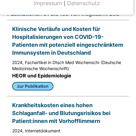
Impressum
Datenschutz
|
NOTWENDIGE COOKIES
Publikationen 91 bis 100 von insgesamt 298
CMS Cookie
Klinische Verläufe und Kosten für
Name:
Hospitalisierungen von COVID-19-
fe_typo_user
Patienten mit potenziell eingeschränktem
Anbieter:
Immunsystem in Deutschland
TYPO3
2024, Fachartikel in Dtsch Med Wochenschr (Deutsche
Medizinische Wochenschrift)
Zweck:
HEOR und Epidemiologie
Frontend Benutzer Identifizierung
zur Publikation
Cookie Laufzeit:
Sitzung
Krankheitskosten eines hohen
Schlaganfall- und Blutungsrisikos bei
TRACKING
Patient:innen mit Vorhofflimmern
Wir werten das Nutzerverhalten mit
2024, Internetdokument