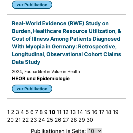
zur Publikation
Real-World Evidence (RWE) Study on
Burden, Healthcare Resource Utilization, &
Cost of Illness Among Patients Diagnosed
With Myopia in Germany: Retrospective,
Longitudinal, Observational Cohort Claims
Data Study
2024, Fachartikel in Value in Health
HEOR und Epidemiologie
zur Publikation
1
2
3
4
5
6
7
8
9
10
11
12
13
14
15
16
17
18
19
20
21
22
23
24
25
26
27
28
29
30
Publikationen je Seite: