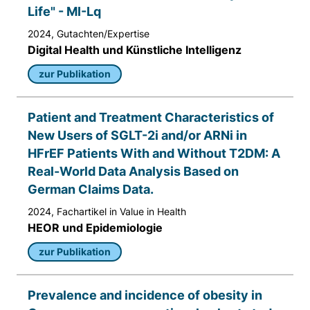
Life" - MI-Lq
Anbieter:
Matomo
2024, Gutachten/Expertise
Digital Health und Künstliche Intelligenz
Zweck:
Sprache des Benutzers
zur Publikation
Cookie Laufzeit:
Patient and Treatment Characteristics of
Sitzung
New Users of SGLT-2i and/or ARNi in
HFrEF Patients With and Without T2DM: A
Real-World Data Analysis Based on
German Claims Data.
2024, Fachartikel in Value in Health
HEOR und Epidemiologie
zur Publikation
Prevalence and incidence of obesity in