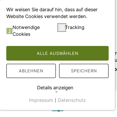
Menü
Wir weisen Sie darauf hin, dass auf dieser
Website Cookies verwendet werden.
Publikationen
Notwendige
Tracking
Cookies
Publikationen
Die Gesundheitsversorgung wird am 
ALLE AUSWÄHLEN
Wissenschaftler:innen zahlreiche Pu
Über die WIG2-Publikationsdatenba
ABLEHNEN
SPEICHERN
unseren Track Record belegen.
Details anzeigen
Impressum
Datenschutz
|
NOTWENDIGE COOKIES
Filter
CMS Cookie