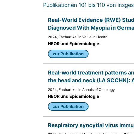
Publikationen 101 bis 110 von insg
Name:
fe_typo_user
Real-World Evidence (RWE) Study 
Anbieter:
Diagnosed With Myopia in German
TYPO3
2024, Fachartikel in Value in Health
HEOR und Epidemiologie
Zweck:
Frontend Benutzer
zur Publikation
Identifizierung
Real-world treatment patterns a
Cookie
Laufzeit:
the head and neck (LA SCCHN): A
Sitzung
2024, Fachartikel in Annals of Oncology
HEOR und Epidemiologie
zur Publikation
TRACKING
Wir werten das Nutzerverhalten mit
Respiratory syncytial virus imm
Matomo aus.