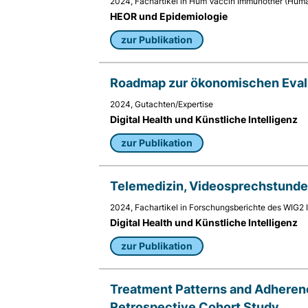
2024, Fachartikel in Hum Vaccin Immunother (Hum
Matomo SessionID
HEOR und Epidemiologie
zur Publikation
Name:
MATOMO_SESSID
Roadmap zur ökonomischen Evalu
Anbieter:
Matomo
2024, Gutachten/Expertise
Digital Health und Künstliche Intelligenz
Zweck:
zur Publikation
Benutzer Tracking
Cookie
Telemedizin, Videosprechstunde 
Laufzeit:
14d
2024, Fachartikel in Forschungsberichte des WIG2 
Digital Health und Künstliche Intelligenz
Matomo Sprache
zur Publikation
Name:
matomo_lang
Treatment Patterns and Adherenc
Retrospective Cohort Study