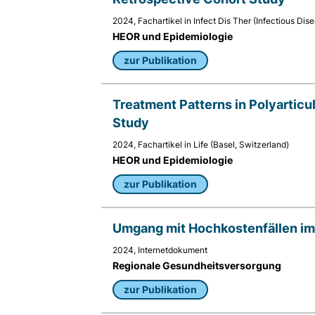
Anbieter:
2024, Fachartikel in Infect Dis Ther (Infectious Di
Matomo
HEOR und Epidemiologie
Zweck:
zur Publikation
Sprache des Benutzers
Cookie
Treatment Patterns in Polyarticul
Laufzeit:
Study
Sitzung
2024, Fachartikel in Life (Basel, Switzerland)
HEOR und Epidemiologie
zur Publikation
Umgang mit Hochkostenfällen i
2024, Internetdokument
Regionale Gesundheitsversorgung
zur Publikation