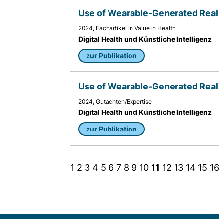
Use of Wearable-Generated Real-
2024, Fachartikel in Value in Health
Digital Health und Künstliche Intelligenz
zur Publikation
Use of Wearable-Generated Real-
2024, Gutachten/Expertise
Digital Health und Künstliche Intelligenz
zur Publikation
1
2
3
4
5
6
7
8
9
10
11
12
13
14
15
16