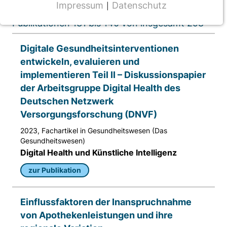
Impressum
Datenschutz
|
NOTWENDIGE COOKIES
Publikationen 131 bis 140 von insgesamt 298
CMS Cookie
Digitale Gesundheitsinterventionen
Name:
entwickeln, evaluieren und
fe_typo_user
implementieren Teil II – Diskussionspapier
Anbieter:
der Arbeitsgruppe Digital Health des
TYPO3
Deutschen Netzwerk
Versorgungsforschung (DNVF)
Zweck:
Frontend Benutzer Identifizierung
2023, Fachartikel in Gesundheitswesen (Das
Gesundheitswesen)
Cookie Laufzeit:
Digital Health und Künstliche Intelligenz
Sitzung
zur Publikation
TRACKING
Einflussfaktoren der Inanspruchnahme
Wir werten das Nutzerverhalten mit
von Apothekenleistungen und ihre