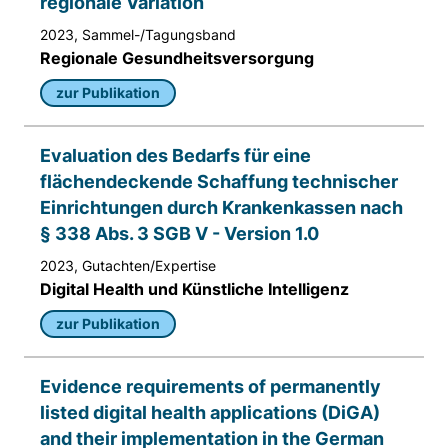
Matomo aus.
regionale Variation
2023, Sammel-/Tagungsband
Matomo SessionID
Regionale Gesundheitsversorgung
Name:
zur Publikation
MATOMO_SESSID
Evaluation des Bedarfs für eine
Anbieter:
Matomo
flächendeckende Schaffung technischer
Einrichtungen durch Krankenkassen nach
Zweck:
§ 338 Abs. 3 SGB V - Version 1.0
Benutzer Tracking
2023, Gutachten/Expertise
Cookie Laufzeit:
Digital Health und Künstliche Intelligenz
14d
zur Publikation
Matomo Sprache
Evidence requirements of permanently
Name:
listed digital health applications (DiGA)
matomo_lang
and their implementation in the German