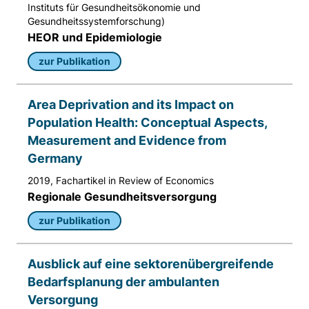
Matomo aus.
Instituts für Gesundheitsökonomie und
Gesundheitssystemforschung)
Matomo SessionID
HEOR und Epidemiologie
zur Publikation
Name:
MATOMO_SESSID
Area Deprivation and its Impact on
Anbieter:
Population Health: Conceptual Aspects,
Matomo
Measurement and Evidence from
Zweck:
Germany
Benutzer Tracking
2019, Fachartikel in Review of Economics
Cookie Laufzeit:
Regionale Gesundheitsversorgung
14d
zur Publikation
Matomo Sprache
Ausblick auf eine sektorenübergreifende
Name:
Bedarfsplanung der ambulanten
matomo_lang
Versorgung