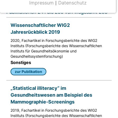
Impressum
Datenschutz
|
NOTWENDIGE COOKIES
Publikationen 241 bis 250 von insgesamt 298
CMS Cookie
Wissenschaftlicher WIG2
Name:
Jahresrückblick 2019
fe_typo_user
2020, Fachartikel in Forschungsberichte des WIG2
Anbieter:
Instituts (Forschungsberichte des Wissenschaftlichen
TYPO3
Instituts für Gesundheitsökonomie und
Gesundheitssystemforschung)
Zweck:
Sonstiges
Frontend Benutzer Identifizierung
zur Publikation
Cookie Laufzeit:
Sitzung
„Statistical illiteracy“ im
Gesundheitswesen am Beispiel des
Mammographie-Screenings
TRACKING
2019, Fachartikel in Forschungsberichte des WIG2
Wir werten das Nutzerverhalten mit
Instituts (Forschungsberichte des Wissenschaftlichen