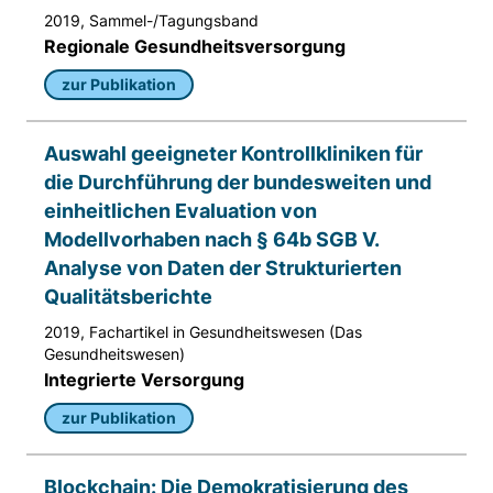
2019, Sammel-/Tagungsband
Anbieter:
Regionale Gesundheitsversorgung
Matomo
zur Publikation
Zweck:
Sprache des Benutzers
Auswahl geeigneter Kontrollkliniken für
Cookie Laufzeit:
die Durchführung der bundesweiten und
Sitzung
einheitlichen Evaluation von
Modellvorhaben nach § 64b SGB V.
Analyse von Daten der Strukturierten
Qualitätsberichte
2019, Fachartikel in Gesundheitswesen (Das
Gesundheitswesen)
Integrierte Versorgung
zur Publikation
Blockchain: Die Demokratisierung des