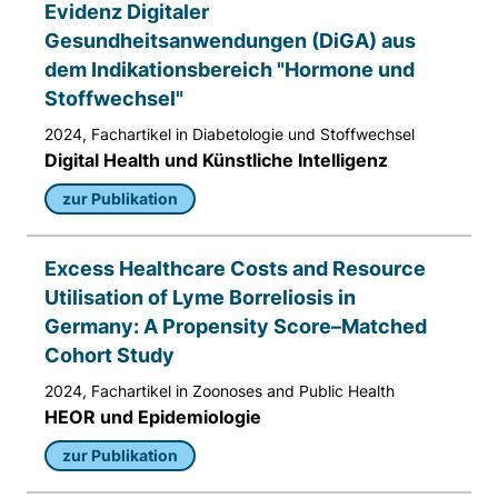
Evidenz Digitaler
Anbieter:
Gesundheitsanwendungen (DiGA) aus
Matomo
dem Indikationsbereich "Hormone und
Zweck:
Stoffwechsel"
Sprache des Benutzers
2024, Fachartikel in Diabetologie und Stoffwechsel
Digital Health und Künstliche Intelligenz
Cookie Laufzeit:
Sitzung
zur Publikation
Excess Healthcare Costs and Resource
Utilisation of Lyme Borreliosis in
Germany: A Propensity Score–Matched
Cohort Study
2024, Fachartikel in Zoonoses and Public Health
HEOR und Epidemiologie
zur Publikation