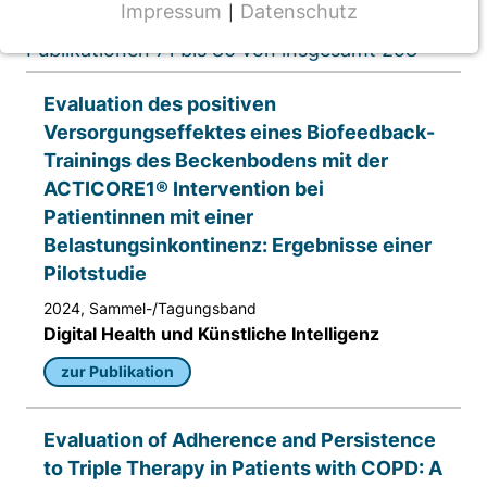
Impressum
Datenschutz
|
NOTWENDIGE COOKIES
Publikationen 71 bis 80 von insgesamt 298
CMS Cookie
Evaluation des positiven
Name:
Versorgungseffektes eines Biofeedback-
fe_typo_user
Trainings des Beckenbodens mit der
Anbieter:
ACTICORE1® Intervention bei
TYPO3
Patientinnen mit einer
Belastungsinkontinenz: Ergebnisse einer
Zweck:
Frontend Benutzer Identifizierung
Pilotstudie
2024, Sammel-/Tagungsband
Cookie Laufzeit:
Digital Health und Künstliche Intelligenz
Sitzung
zur Publikation
TRACKING
Evaluation of Adherence and Persistence
Wir werten das Nutzerverhalten mit
to Triple Therapy in Patients with COPD: A