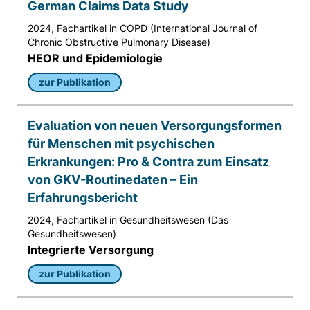
Matomo aus.
German Claims Data Study
2024, Fachartikel in COPD (International Journal of
Matomo SessionID
Chronic Obstructive Pulmonary Disease)
HEOR und Epidemiologie
Name:
MATOMO_SESSID
zur Publikation
Anbieter:
Matomo
Evaluation von neuen Versorgungsformen
für Menschen mit psychischen
Zweck:
Erkrankungen: Pro & Contra zum Einsatz
Benutzer Tracking
von GKV-Routinedaten – Ein
Cookie Laufzeit:
Erfahrungsbericht
14d
2024, Fachartikel in Gesundheitswesen (Das
Gesundheitswesen)
Integrierte Versorgung
Matomo Sprache
zur Publikation
Name:
matomo_lang