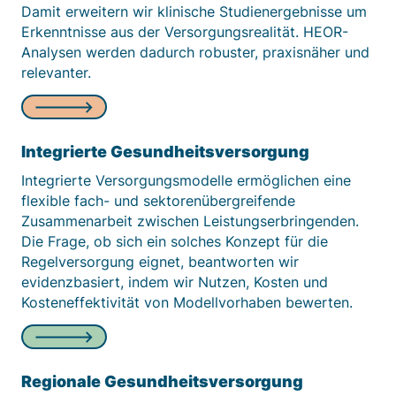
Matomo aus.
Damit erweitern wir klinische Studienergebnisse um
Erkenntnisse aus der Versorgungsrealität. HEOR-
Matomo SessionID
Analysen werden dadurch robuster, praxisnäher und
relevanter.
Name:
MATOMO_SESSID
Anbieter:
Integrierte Gesundheitsversorgung
Matomo
Integrierte Versorgungsmodelle ermöglichen eine
Zweck:
flexible fach- und sektorenübergreifende
Benutzer Tracking
Zusammenarbeit zwischen Leistungserbringenden.
Die Frage, ob sich ein solches Konzept für die
Cookie Laufzeit:
Regelversorgung eignet, beantworten wir
14d
evidenzbasiert, indem wir Nutzen, Kosten und
Kosteneffektivität von Modellvorhaben bewerten.
Matomo Sprache
Name:
matomo_lang
Regionale Gesundheitsversorgung