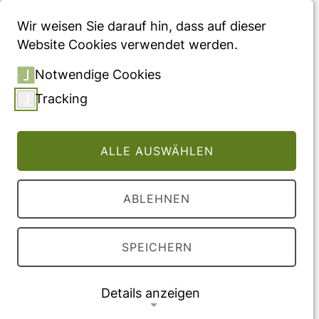
Menü
Wir weisen Sie darauf hin, dass auf dieser
Website Cookies verwendet werden.
Forschungsschwerpunkte
Notwendige Cookies
Tracking
Seit seiner Gründung im Jahr 2014 forscht das
WIG2 in den Bereichen
Gesundheitsökonomie
,
ALLE AUSWÄHLEN
Versorgungsforschung
sowie
Versicherungs-
und Finanzierungssysteme
, um komplexe
Fragestellungen im Gesundheitswesen aus
ABLEHNEN
verschiedenen Akteursperspektiven
evidenzbasiert zu beantworten.
SPEICHERN
Details anzeigen