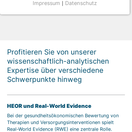
Impressum
Datenschutz
|
NOTWENDIGE COOKIES
CMS Cookie
Name:
fe_typo_user
Anbieter:
Profitieren Sie von unserer
TYPO3
wissenschaftlich-analytischen
Zweck:
Expertise über verschiedene
Frontend Benutzer Identifizierung
Schwerpunkte hinweg
Cookie Laufzeit:
Sitzung
HEOR und Real-World Evidence
Bei der gesundheitsökonomischen Bewertung von
TRACKING
Therapien und Versorgungsinterventionen spielt
Wir werten das Nutzerverhalten mit
Real-World Evidence (RWE) eine zentrale Rolle.