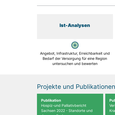
Matomo SessionID
Name:
MATOMO_SESSID
Ist-Analysen
Anbieter:
Matomo
Zweck:
Angebot, Infrastruktur, Erreichbarkeit und
Benutzer Tracking
Bedarf der Versorgung für eine Region
untersuchen und bewerten
Cookie
Laufzeit:
14d
Projekte und Publikatione
Matomo Sprache
Publikation
Pub
Name:
Hospiz-und Palliativbericht
Ver
matomo_lang
Sachsen 2022 - Standorte und
Kra