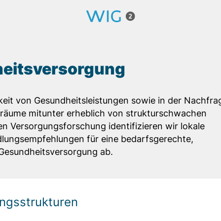
heitsversorgung
rkeit von Gesundheitsleistungen sowie in der Nachfra
sräume mitunter erheblich von strukturschwachen
len Versorgungsforschung identifizieren wir lokale
dlungsempfehlungen für eine bedarfsgerechte,
 Gesundheitsversorgung ab.
ngsstrukturen