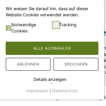
Menü
Wir weisen Sie darauf hin, dass auf dieser
Website Cookies verwendet werden.
Forschungsschwerpunkte
/
Regionale…
Notwendige
Tracking
Cookies
Regionale Gesund
In der Verfügbarkeit und Erreichba
ALLE AUSWÄHLEN
danach unterscheiden sich Ballung
ländlichen Gebieten. In der regiona
ABLEHNEN
SPEICHERN
Versorgungsdefizite und leiten Han
zukunftsfähige regionalspezifische
Details anzeigen
Impressum
Datenschutz
|
NOTWENDIGE COOKIES
Bedarfsgerechte Versorgu
CMS Cookie