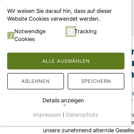
Menü
Wir weisen Sie darauf hin, dass auf dieser
Website Cookies verwendet werden.
Publikationen
Notwendige
Tracking
Cookies
Versorgung geriatr
ambulanten Fachar
ALLE AUSWÄHLEN
GKV-Routinedaten
ABLEHNEN
SPEICHERN
Fachartikel, veröffentlicht in der "Z
Details anzeigen
und Qualität im Gesundheitswesen"
Impressum
Datenschutz
Der demografische Wandel bringt z
|
NOTWENDIGE COOKIES
Gesundheitswesen in Deutschland mi
CMS Cookie
unsere zunehmend alternde Gesellsc