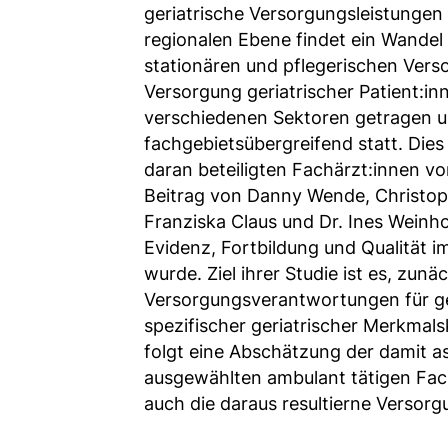
geriatrische Versorgungsleistungen 
Name:
regionalen Ebene findet ein Wandel
fe_typo_user
stationären und pflegerischen Vers
Anbieter:
Versorgung geriatrischer Patient:in
TYPO3
verschiedenen Sektoren getragen u
fachgebietsübergreifend statt. Dies 
Zweck:
daran beteiligten Fachärzt:innen vor
Frontend Benutzer
Beitrag von Danny Wende, Christoph
Identifizierung
Franziska Claus und Dr. Ines Weinhol
Cookie
Evidenz, Fortbildung und Qualität 
Laufzeit:
wurde. Ziel ihrer Studie ist es, zu
Sitzung
Versorgungsverantwortungen für ge
spezifischer geriatrischer Merkmal
folgt eine Abschätzung der damit a
TRACKING
ausgewählten ambulant tätigen Fachä
Wir werten das Nutzerverhalten mit
auch die daraus resultierne Versor
Matomo aus.