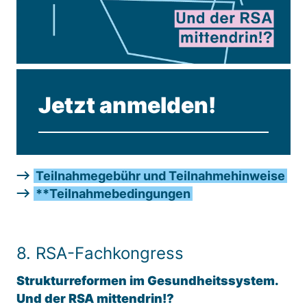
Matomo aus.
Matomo SessionID
Name:
MATOMO_SESSID
Jetzt anmelden!
Anbieter:
Matomo
Zweck:
Benutzer Tracking
Teilnahmegebühr und Teilnahmehinweise
**Teilnahmebedingungen
Cookie Laufzeit:
14d
8. RSA-Fachkongress
Matomo Sprache
Name:
Strukturreformen im Gesundheitssystem.
matomo_lang
Und der RSA mittendrin!?