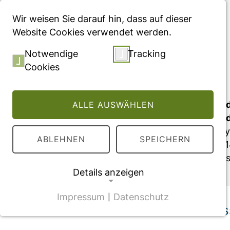
Menü
Wir weisen Sie darauf hin, dass auf dieser
Website Cookies verwendet werden.
Über uns
/
– Überblick –
Notwendige
Tracking
Cookies
Über uns
Das WIG2 ist ein unabhängiges und
ALLE AUSWÄHLEN
Gesundheitsökonomie und Gesundhe
fachübergreifender Expertise, analy
ABLEHNEN
SPEICHERN
es seit seiner Gründung im Jahr 20
Fragestellungen im Gesundheitswes
Details anzeigen
Impressum
Datenschutz
|
NOTWENDIGE COOKIES
Mit Gesundheitsdaten Wis
CMS Cookie