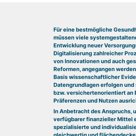
Matomo SessionID
Name:
MATOMO_SESSID
Für eine bestmögliche Gesund
müssen viele systemgestaltend
Anbieter:
Matomo
Entwicklung neuer Versorgung
Digitalisierung zahlreicher Pro
Zweck:
von Innovationen und auch ges
Benutzer Tracking
Reformen, angegangen werden. D
Basis wissenschaftlicher Evide
Cookie
Laufzeit:
Datengrundlagen erfolgen und s
14d
bzw. versichertenorientiert an
Präferenzen und Nutzen ausric
Matomo Sprache
In Anbetracht des Anspruchs, u
verfügbarer finanzieller Mitte
Name:
spezialisierte und individualis
matomo_lang
gleichwertig und flächendecke