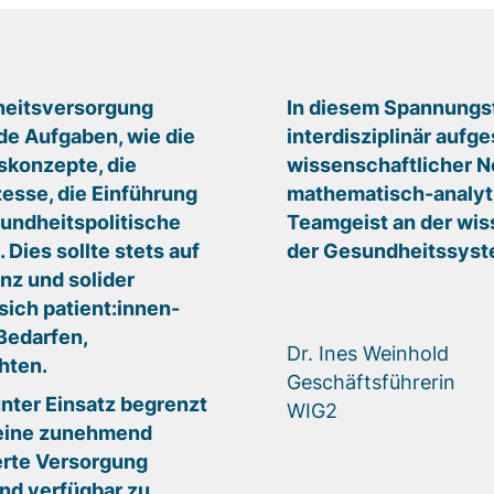
heitsversorgung
In diesem Spannungsf
e Aufgaben, wie die
interdisziplinär aufg
skonzepte, die
wissenschaftlicher N
zesse, die Einführung
mathematisch-analyti
undheitspolitische
Teamgeist an der wis
ies sollte stets auf
der Gesundheitssyst
nz und solider
ich patient:innen-
 Bedarfen,
Dr. Ines Weinhold
hten.
Geschäftsführerin
nter Einsatz begrenzt
WIG2
l eine zunehmend
ierte Versorgung
nd verfügbar zu