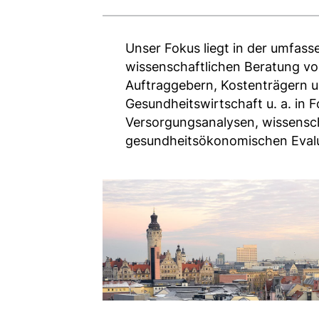
Name:
fe_typo_user
Unser Fokus liegt in der umfass
Anbieter:
wissenschaftlichen Beratung vo
TYPO3
Auftraggebern, Kostenträgern 
Gesundheitswirtschaft u. a. in 
Zweck:
Versorgungsanalysen, wissensch
Frontend Benutzer
gesundheitsökonomischen Eval
Identifizierung
Cookie
Laufzeit:
Sitzung
TRACKING
Wir werten das Nutzerverhalten mit
Matomo aus.