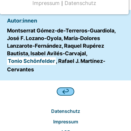
Impressum
Datenschutz
|
NOTWENDIGE COOKIES
CMS Cookie
Autor:innen
Name:
Montserrat Gómez-de-Terreros-Guardiola,
fe_typo_user
José F. Lozano-Oyola, María-Dolores
Lanzarote-Fernández, Raquel Rupérez
Anbieter:
Bautista, Isabel Avilés-Carvajal,
TYPO3
Tonio Schönfelder
, Rafael J. Martínez-
Zweck:
Cervantes
Frontend Benutzer Identifizierung
Cookie Laufzeit:
Sitzung
Datenschutz
TRACKING
Impressum
Wir werten das Nutzerverhalten mit