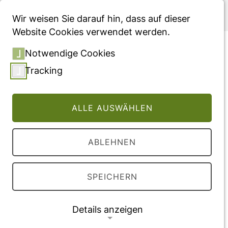
Menü
Wir weisen Sie darauf hin, dass auf dieser
Website Cookies verwendet werden.
A Measurement Scale to
Notwendige Cookies
Assess Children's
Tracking
Satisfaction with
Hospitalization in the
ALLE AUSWÄHLEN
Andalusian Population
ABLEHNEN
Vollversion des Beitrages
DOI:
10.3390/ijerph16173110
SPEICHERN
Veröffentlichung
Details anzeigen
2019