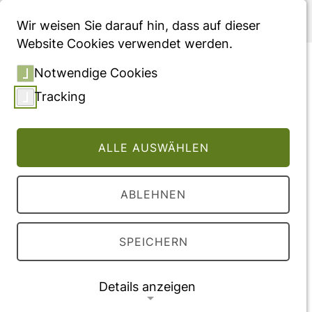
Menü
Wir weisen Sie darauf hin, dass auf dieser
Website Cookies verwendet werden.
Airborne infection risk in
Notwendige Cookies
venues with different
Tracking
ventilation strategies - a
comparison between
ALLE AUSWÄHLEN
experimental, numerical and
analytical approaches
ABLEHNEN
Vollversion des Beitrages
SPEICHERN
DOI:
10.1101/2023.06.09.23291132
Details anzeigen
Veröffentlichung