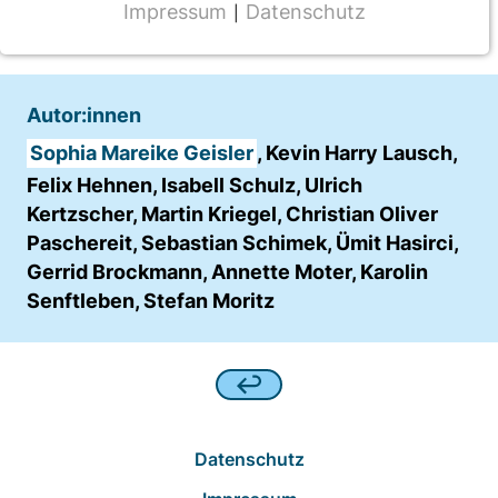
2023
Impressum
Datenschutz
|
NOTWENDIGE COOKIES
CMS Cookie
Name:
Autor:innen
fe_typo_user
Sophia Mareike Geisler
, Kevin Harry Lausch,
Anbieter:
Felix Hehnen, Isabell Schulz, Ulrich
TYPO3
Kertzscher, Martin Kriegel, Christian Oliver
Paschereit, Sebastian Schimek, Ümit Hasirci,
Zweck:
Gerrid Brockmann, Annette Moter, Karolin
Frontend Benutzer Identifizierung
Senftleben, Stefan Moritz
Cookie Laufzeit:
Sitzung
TRACKING
Datenschutz
Wir werten das Nutzerverhalten mit