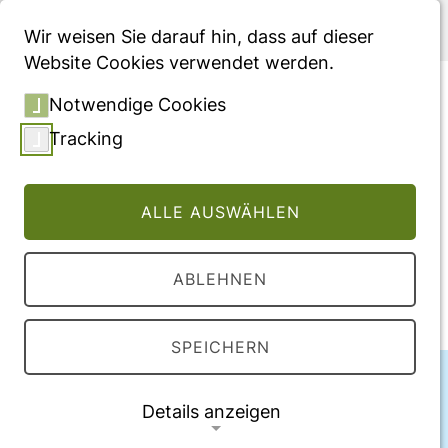
Menü
Wir weisen Sie darauf hin, dass auf dieser
Website Cookies verwendet werden.
Akteure der Versorgung
Notwendige Cookies
Tracking
Vollversion des Beitrages
DOI:
10.1007/978-3-662-53260-7_4
ALLE AUSWÄHLEN
Veröffentlichung
ABLEHNEN
2017
SPEICHERN
Autor:innen
Details anzeigen
Hubertus Rosery,
Tonio Schönfelder