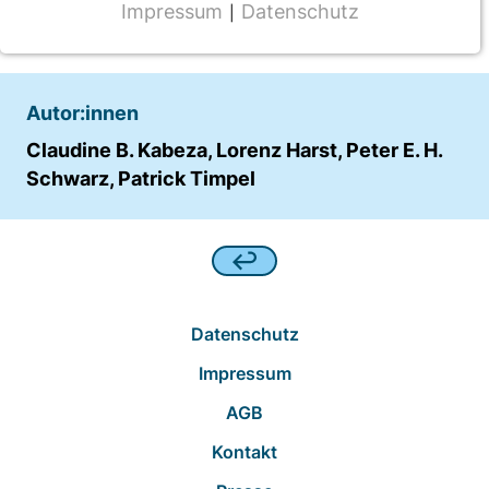
2019
Impressum
Datenschutz
|
NOTWENDIGE COOKIES
CMS Cookie
Name:
Autor:innen
fe_typo_user
Claudine B. Kabeza, Lorenz Harst, Peter E. H.
Schwarz, Patrick Timpel
Anbieter:
TYPO3
Zweck:
Frontend Benutzer Identifizierung
Cookie Laufzeit:
Datenschutz
Sitzung
Impressum
AGB
TRACKING
Kontakt
Wir werten das Nutzerverhalten mit