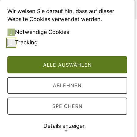
Menü
Wir weisen Sie darauf hin, dass auf dieser
Website Cookies verwendet werden.
Assessment of Rwandan
Notwendige Cookies
diabetic patients' needs and
Tracking
expectations to develop
their first diabetes self-
ALLE AUSWÄHLEN
management smartphone
application (Kir'App)
ABLEHNEN
Vollversion des Beitrages
SPEICHERN
DOI:
10.1177/2042018819845318
Details anzeigen
Veröffentlichung