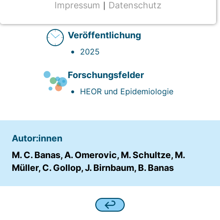
Impressum
Datenschutz
|
externer Link
NOTWENDIGE COOKIES
CMS Cookie
Veröffentlichung
Name:
2025
fe_typo_user
Forschungsfelder
Anbieter:
HEOR und Epidemiologie
TYPO3
Zweck:
Frontend Benutzer Identifizierung
Autor:innen
Cookie Laufzeit:
Sitzung
M. C. Banas, A. Omerovic, M. Schultze, M.
Müller, C. Gollop, J. Birnbaum, B. Banas
TRACKING
Wir werten das Nutzerverhalten mit