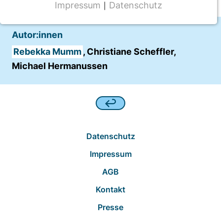
Impressum
Datenschutz
|
NOTWENDIGE COOKIES
CMS Cookie
Autor:innen
Name:
Rebekka Mumm
, Christiane Scheffler,
fe_typo_user
Michael Hermanussen
Anbieter:
TYPO3
Zweck:
Frontend Benutzer Identifizierung
Datenschutz
Cookie Laufzeit:
Impressum
Sitzung
AGB
Kontakt
TRACKING
Presse
Wir werten das Nutzerverhalten mit