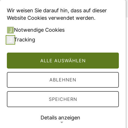
Menü
Wir weisen Sie darauf hin, dass auf dieser
Website Cookies verwendet werden.
Developing differential
Notwendige Cookies
height, weight and body
Tracking
mass index references for
girls that reflect the impact
ALLE AUSWÄHLEN
of the menarche
ABLEHNEN
Vollversion des Beitrages
DOI:
10.1111/apa.12625
SPEICHERN
Veröffentlichung
Details anzeigen
2014