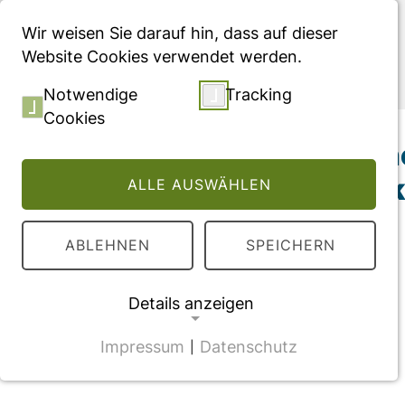
Menü
Wir weisen Sie darauf hin, dass auf dieser
Website Cookies verwendet werden.
Publikationen
Notwendige
Tracking
Cookies
Die gesundheitlic
Herz-Kreislauf-Er
ALLE AUSWÄHLEN
Summary
ABLEHNEN
SPEICHERN
Details anzeigen
Impressum
Datenschutz
|
NOTWENDIGE COOKIES
CMS Cookie