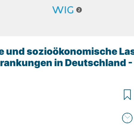
he und sozioökonomische La
krankungen in Deutschland