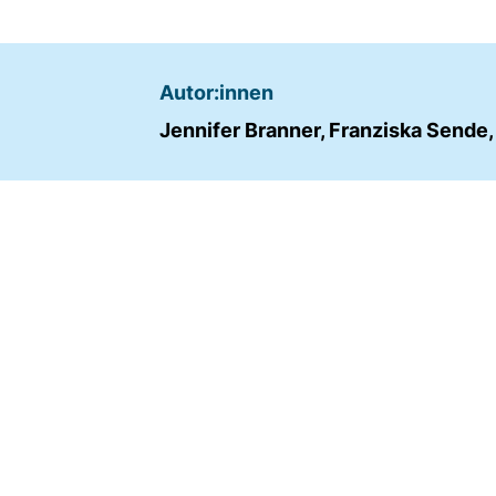
Name:
fe_typo_user
Autor:innen
Anbieter:
TYPO3
Jennifer Branner, Franziska Sende,
Zweck:
Frontend Benutzer
Identifizierung
Cookie
Laufzeit:
Sitzung
TRACKING
Wir werten das Nutzerverhalten mit
Matomo aus.