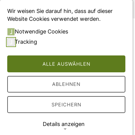
Menü
Wir weisen Sie darauf hin, dass auf dieser
Website Cookies verwendet werden.
Digitale Gesundheits- und
Notwendige Cookies
Pflegeanwendungen -
Tracking
Chancen, Voraussetzungen
und Hemmnisse der
ALLE AUSWÄHLEN
Digitalisierung für das
Gesundheitswesen und die
ABLEHNEN
Pflege
Beitrag, veröffentlicht in "Krankenkassen- und
SPEICHERN
Pflegekassenmanagement", herausgegeben
von H.-R. Hartweg, F. Knieps und K. Agor,
Details anzeigen
Springer Gabler