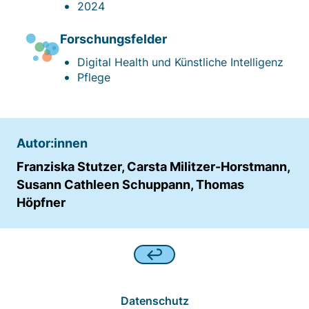
Matomo aus.
2024
Matomo SessionID
Forschungsfelder
Digital Health und Künstliche Intelligenz
Name:
Pflege
MATOMO_SESSID
Anbieter:
Matomo
Autor:innen
Zweck:
Benutzer Tracking
Franziska Stutzer, Carsta Militzer-Horstmann,
Susann Cathleen Schuppann, Thomas
Cookie Laufzeit:
Höpfner
14d
Matomo Sprache
Name:
matomo_lang
Datenschutz