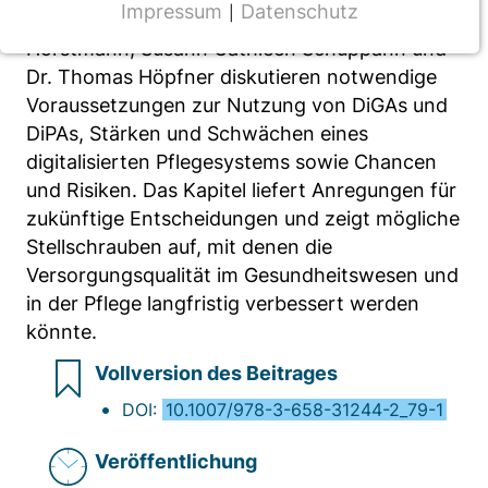
Impressum
Datenschutz
|
Franziska Stutzer, Dr. Carsta Militzer-
NOTWENDIGE COOKIES
Horstmann, Susann Cathleen Schuppann und
CMS Cookie
Dr. Thomas Höpfner diskutieren notwendige
Voraussetzungen zur Nutzung von DiGAs und
Name:
DiPAs, Stärken und Schwächen eines
fe_typo_user
digitalisierten Pflegesystems sowie Chancen
Anbieter:
und Risiken. Das Kapitel liefert Anregungen für
TYPO3
zukünftige Entscheidungen und zeigt mögliche
Stellschrauben auf, mit denen die
Zweck:
Frontend Benutzer Identifizierung
Versorgungsqualität im Gesundheitswesen und
in der Pflege langfristig verbessert werden
Cookie Laufzeit:
könnte.
Sitzung
Vollversion des Beitrages
DOI:
10.1007/978-3-658-31244-2_79-1
TRACKING
Veröffentlichung
Wir werten das Nutzerverhalten mit