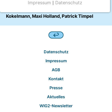
Autor:innen
Impressum
Datenschutz
|
NOTWENDIGE COOKIES
Peter E. H. Schwarz, Steve Piller, Christoph
CMS Cookie
Kokelmann, Maxi Holland, Patrick Timpel
Name:
fe_typo_user
Anbieter:
TYPO3
Datenschutz
Zweck:
Impressum
Frontend Benutzer Identifizierung
AGB
Cookie Laufzeit:
Sitzung
Kontakt
Presse
Aktuelles
TRACKING
WIG2-Newsletter
Wir werten das Nutzerverhalten mit