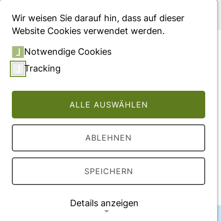
Menü
Wir weisen Sie darauf hin, dass auf dieser
Website Cookies verwendet werden.
Digitalisierung in der
Notwendige Cookies
Diabetologie — Realität,
Tracking
Herausforderung, Vision
ALLE AUSWÄHLEN
Vollversion des Beitrages
DOI:
10.1007/s15034-019-1447-0
ABLEHNEN
Veröffentlichung
SPEICHERN
2019
Details anzeigen