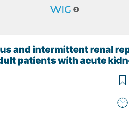
ous and intermittent renal r
ult patients with acute kidn