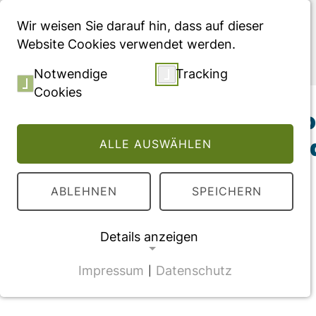
Menü
Wir weisen Sie darauf hin, dass auf dieser
Website Cookies verwendet werden.
Publikationen
Notwendige
Tracking
Cookies
Effects of continu
therapies among ad
ALLE AUSWÄHLEN
ABLEHNEN
SPEICHERN
Details anzeigen
Impressum
Datenschutz
|
NOTWENDIGE COOKIES
CMS Cookie