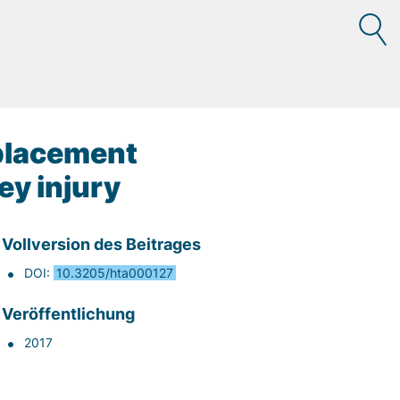
eplacement
ey injury
Vollversion des Beitrages
DOI:
10.3205/hta000127
Veröffentlichung
2017