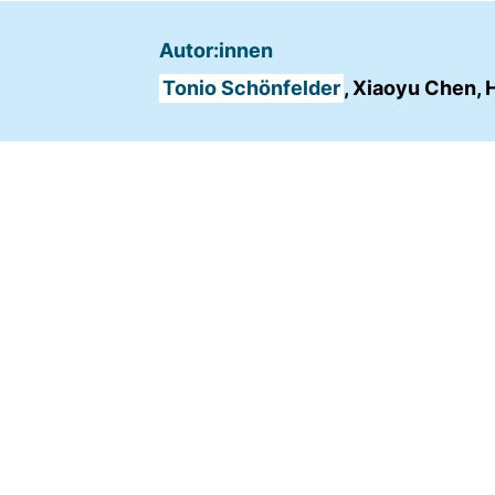
Name:
Autor:innen
fe_typo_user
Tonio Schönfelder
, Xiaoyu Chen, 
Anbieter:
TYPO3
Zweck:
Frontend Benutzer
Identifizierung
Cookie
Laufzeit:
Sitzung
TRACKING
Wir werten das Nutzerverhalten mit
Matomo aus.