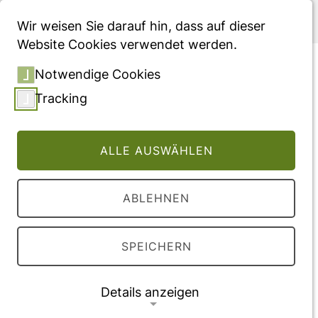
Menü
Wir weisen Sie darauf hin, dass auf dieser
Website Cookies verwendet werden.
Ein Hoch auf den
Notwendige Cookies
Goldstandard! - Gastbeitrag
Tracking
Zeitungsartikel, veröffentlicht in "Tagesspiegel
Background: Gesundheit & E-Health"
ALLE AUSWÄHLEN
Vollversion des Beitrages
ABLEHNEN
externer Link
Veröffentlichung
SPEICHERN
2022
Details anzeigen
Forschungsfelder