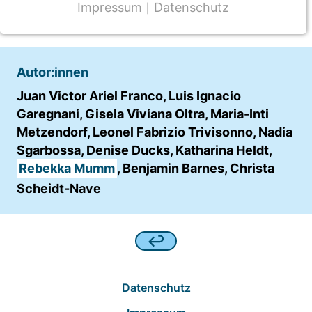
2023
Impressum
Datenschutz
|
NOTWENDIGE COOKIES
CMS Cookie
Name:
Autor:innen
fe_typo_user
Juan Victor Ariel Franco, Luis Ignacio
Garegnani, Gisela Viviana Oltra, Maria-Inti
Anbieter:
TYPO3
Metzendorf, Leonel Fabrizio Trivisonno, Nadia
Sgarbossa, Denise Ducks, Katharina Heldt,
Zweck:
Rebekka Mumm
, Benjamin Barnes, Christa
Frontend Benutzer Identifizierung
Scheidt-Nave
Cookie Laufzeit:
Sitzung
TRACKING
Datenschutz
Wir werten das Nutzerverhalten mit