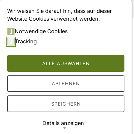
Menü
Wir weisen Sie darauf hin, dass auf dieser
Website Cookies verwendet werden.
Epidemiologie und Public-
Notwendige Cookies
Health von Long-COVID −
Tracking
systematische
Evidenzsynthesen und
ALLE AUSWÄHLEN
Aufbau eines Repositoriums
am Robert Koch-Institut
ABLEHNEN
Vollversion des Beitrages
SPEICHERN
DOI:
10.3205/23EBM110
Details anzeigen
Veröffentlichung