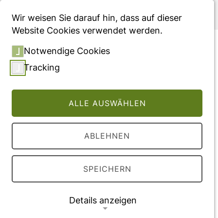
Menü
Wir weisen Sie darauf hin, dass auf dieser
Website Cookies verwendet werden.
Epidemiology and
Notwendige Cookies
Recurrence Rates of
Tracking
Clostridium difficile
Infections in Germany: A
ALLE AUSWÄHLEN
Secondary Data Analysis
ABLEHNEN
Vollversion des Beitrages
DOI:
10.1007/s40121-016-0135-9
SPEICHERN
Veröffentlichung
Details anzeigen
2016