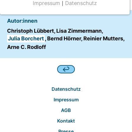
Impressum
Datenschutz
|
NOTWENDIGE COOKIES
CMS Cookie
Autor:innen
Name:
Christoph Lübbert, Lisa Zimmermann,
fe_typo_user
Julia Borchert
, Bernd Hörner, Reinier Mutters,
Arne C. Rodloff
Anbieter:
TYPO3
Zweck:
Frontend Benutzer Identifizierung
Cookie Laufzeit:
Datenschutz
Sitzung
Impressum
AGB
TRACKING
Kontakt
Wir werten das Nutzerverhalten mit
Presse