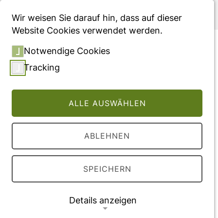
Menü
Wir weisen Sie darauf hin, dass auf dieser
Website Cookies verwendet werden.
Equitable access to primary
Notwendige Cookies
health care in Germany:
Tracking
addressing access
dimensions to reduce
ALLE AUSWÄHLEN
geographic variation
ABLEHNEN
Vollversion des Beitrages
externer Link
SPEICHERN
Veröffentlichung
Details anzeigen
2022