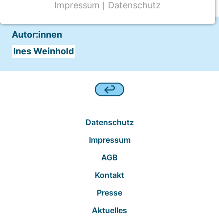
Impressum
Datenschutz
|
NOTWENDIGE COOKIES
CMS Cookie
Autor:innen
Name:
Ines Weinhold
fe_typo_user
Anbieter:
TYPO3
Zweck:
Frontend Benutzer Identifizierung
Datenschutz
Impressum
Cookie Laufzeit:
Sitzung
AGB
Kontakt
Presse
TRACKING
Wir werten das Nutzerverhalten mit
Aktuelles