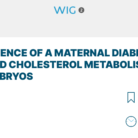
FLUENCE OF A MATERNAL DIA
AND CHOLESTEROL METABOLIS
MBRYOS