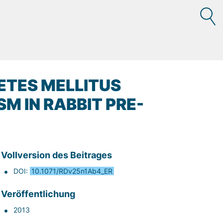
BETES MELLITUS
M IN RABBIT PRE-
Vollversion des Beitrages
DOI:
10.1071/RDv25n1Ab4_ER
Veröffentlichung
2013