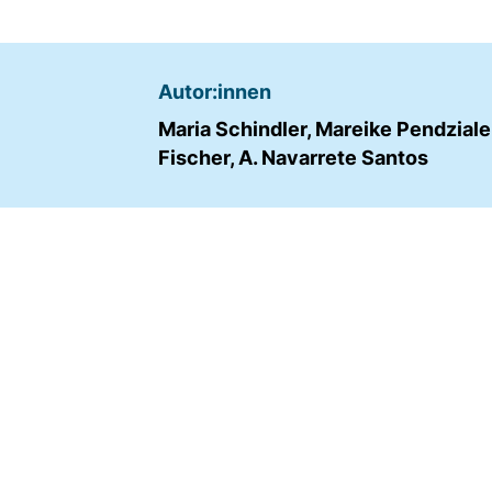
Name:
fe_typo_user
Autor:innen
Anbieter:
TYPO3
Maria Schindler, Mareike Pendziale
Fischer, A. Navarrete Santos
Zweck:
Frontend Benutzer
Identifizierung
Cookie
Laufzeit:
Sitzung
TRACKING
Wir werten das Nutzerverhalten mit
Matomo aus.