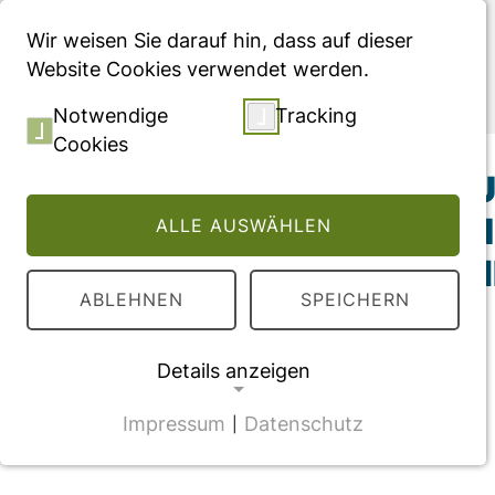
Menü
Wir weisen Sie darauf hin, dass auf dieser
Website Cookies verwendet werden.
Publikationen
Notwendige
Tracking
Cookies
Erratum to: 4 IN
TYPE 1 ON LIPID 
ALLE AUSWÄHLEN
IMPLANTATION E
ABLEHNEN
SPEICHERN
Details anzeigen
Impressum
Datenschutz
|
NOTWENDIGE COOKIES
CMS Cookie