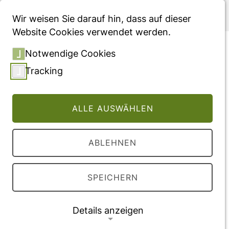
Menü
Wir weisen Sie darauf hin, dass auf dieser
Website Cookies verwendet werden.
Estimation of percentage of
Notwendige Cookies
body fat in field studies – a
Tracking
method based on relative
elbow breadth (Frame
ALLE AUSWÄHLEN
Index) and BMI
ABLEHNEN
Vollversion des Beitrages
DOI:
10.52905/hbph.v1.3
SPEICHERN
Veröffentlichung
Details anzeigen
2021