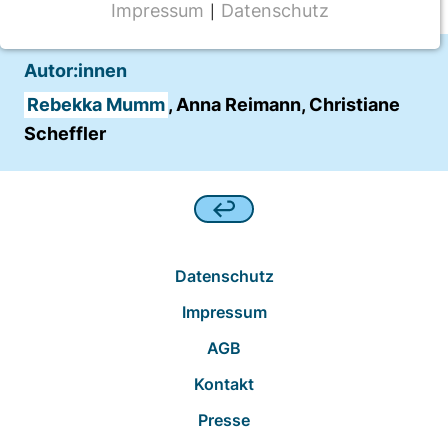
Impressum
Datenschutz
|
NOTWENDIGE COOKIES
CMS Cookie
Autor:innen
Name:
Rebekka Mumm
, Anna Reimann, Christiane
fe_typo_user
Scheffler
Anbieter:
TYPO3
Zweck:
Frontend Benutzer Identifizierung
Datenschutz
Cookie Laufzeit:
Impressum
Sitzung
AGB
Kontakt
TRACKING
Presse
Wir werten das Nutzerverhalten mit