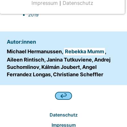
Impressum
Datenschutz
|
Veröffentlichung
NOTWENDIGE COOKIES
2019
CMS Cookie
Name:
fe_typo_user
Autor:innen
Anbieter:
Michael Hermanussen,
Rebekka Mumm
,
TYPO3
Aileen Rintisch, Janina Tutkuviene, Andrej
Zweck:
Suchomlinov, Kálmán Joubert, Angel
Frontend Benutzer Identifizierung
Ferrandez Longas, Christiane Scheffler
Cookie Laufzeit:
Sitzung
TRACKING
Datenschutz
Wir werten das Nutzerverhalten mit
Impressum