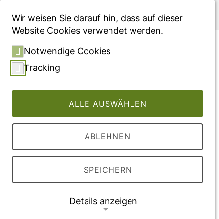
Menü
Wir weisen Sie darauf hin, dass auf dieser
Website Cookies verwendet werden.
Height SDS Changes
Notwendige Cookies
(ΔhSDS) in Healthy Children
Tracking
from Birth to 18 Years, with
Correction Factors for
ALLE AUSWÄHLEN
Measurement Intervals of
Less than One Year
ABLEHNEN
Vollversion des Beitrages
SPEICHERN
DOI:
10.17458/per.vol16.2019.hmr.heightsdschan
Details anzeigen
ges