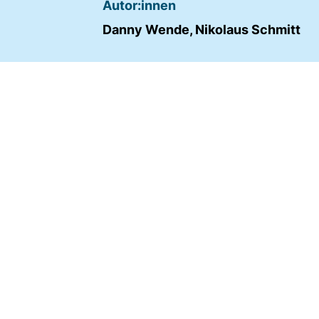
Autor:innen
Name:
Danny Wende, Nikolaus Schmitt
fe_typo_user
Anbieter:
TYPO3
Zweck:
Frontend Benutzer
Identifizierung
Cookie
Laufzeit:
Sitzung
TRACKING
Wir werten das Nutzerverhalten mit
Matomo aus.