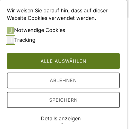
Menü
Wir weisen Sie darauf hin, dass auf dieser
Website Cookies verwendet werden.
Hyperkalaemia-related
Notwendige Cookies
RAASi reduction and
Tracking
estimated number needed
to treat to avoid a first
ALLE AUSWÄHLEN
hospitalisation by
maintaining RAASi
ABLEHNEN
Konferenzabstract für den 61. ERA Congress
2024, veröffentlicht in "Nephrology Dialysis
SPEICHERN
Transplantation"
Details anzeigen
Vollversion des Beitrages