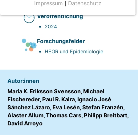
DOI:
10.1093/ndt/gfae069.720
Impressum
Datenschutz
|
NOTWENDIGE COOKIES
Veröffentlichung
CMS Cookie
2024
Name:
fe_typo_user
Forschungsfelder
Anbieter:
HEOR und Epidemiologie
TYPO3
Zweck:
Frontend Benutzer Identifizierung
Autor:innen
Cookie Laufzeit:
Maria K. Eriksson Svensson, Michael
Sitzung
Fischereder, Paul R. Kalra, Ignacio José
Sánchez Lázaro, Eva Lesén, Stefan Franzén,
Alaster Allum, Thomas Cars, Philipp Breitbart,
TRACKING
David Arroyo
Wir werten das Nutzerverhalten mit