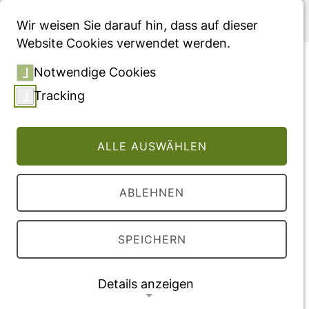
Menü
Wir weisen Sie darauf hin, dass auf dieser
Website Cookies verwendet werden.
Long-Term Effects of a
Notwendige Cookies
Video-Based Smartphone
Tracking
App ("VIDEA Bewegt") to
Increase the Physical
ALLE AUSWÄHLEN
Activity of German Adults: A
Single-Armed
ABLEHNEN
Observational Follow-Up
Study
SPEICHERN
Vollversion des Beitrages
Details anzeigen
DOI:
10.3390/nu13124215