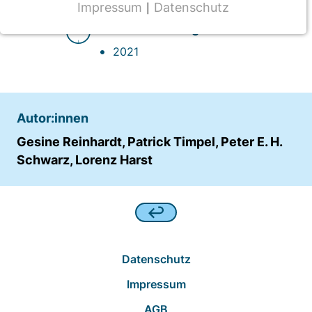
Impressum
Datenschutz
|
NOTWENDIGE COOKIES
Veröffentlichung
CMS Cookie
2021
Name:
fe_typo_user
Anbieter:
Autor:innen
TYPO3
Gesine Reinhardt, Patrick Timpel, Peter E. H.
Zweck:
Schwarz, Lorenz Harst
Frontend Benutzer Identifizierung
Cookie Laufzeit:
Sitzung
Datenschutz
TRACKING
Impressum
Wir werten das Nutzerverhalten mit
AGB