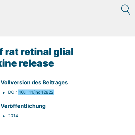
rat retinal glial
kine release
Vollversion des Beitrages
DOI:
10.1111/jnc.12822
Veröffentlichung
2014