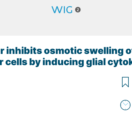
inhibits osmotic swelling of 
r cells by inducing glial cyto