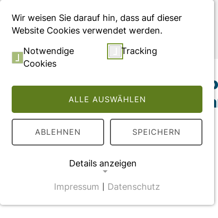
Menü
Wir weisen Sie darauf hin, dass auf dieser
Website Cookies verwendet werden.
Publikationen
Notwendige
Tracking
Cookies
Nerve growth factor 
(Müller) and bipola
ALLE AUSWÄHLEN
ABLEHNEN
SPEICHERN
Details anzeigen
Impressum
Datenschutz
|
NOTWENDIGE COOKIES
CMS Cookie