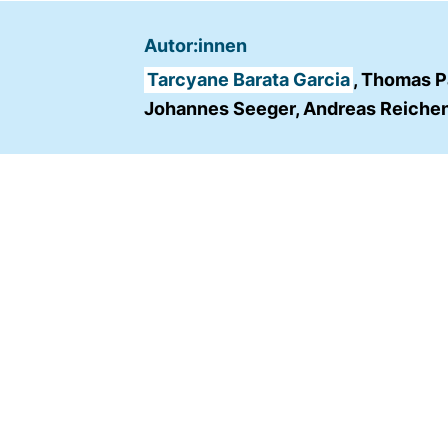
Name:
Autor:innen
fe_typo_user
Tarcyane Barata Garcia
, Thomas P
Anbieter:
Johannes Seeger, Andreas Reiche
TYPO3
Zweck:
Frontend Benutzer
Identifizierung
Cookie
Laufzeit:
Sitzung
TRACKING
Wir werten das Nutzerverhalten mit
Matomo aus.