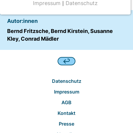
Impressum
Datenschutz
|
NOTWENDIGE COOKIES
CMS Cookie
Autor:innen
Name:
Bernd Fritzsche, Bernd Kirstein, Susanne
fe_typo_user
Kley, Conrad Mädler
Anbieter:
TYPO3
Zweck:
Frontend Benutzer Identifizierung
Datenschutz
Cookie Laufzeit:
Impressum
Sitzung
AGB
Kontakt
TRACKING
Presse
Wir werten das Nutzerverhalten mit