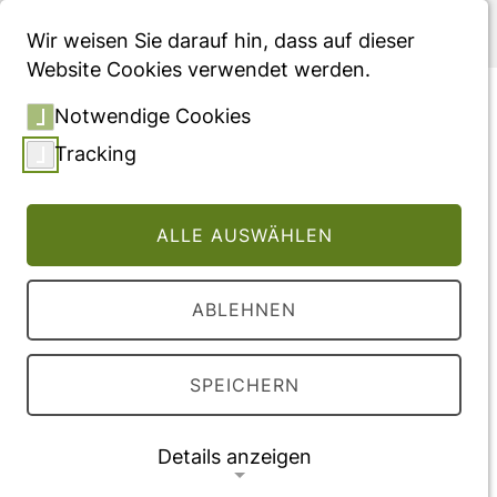
Menü
Wir weisen Sie darauf hin, dass auf dieser
Website Cookies verwendet werden.
Parametrization of the
Notwendige Cookies
Solution Set of a Matricial
Tracking
Truncated Hamburger
Moment Problem by a Schur
ALLE AUSWÄHLEN
Type Algorithm
ABLEHNEN
Vollversion des Beitrages
DOI:
10.1007/978-3-030-76473-9_9
SPEICHERN
Veröffentlichung
Details anzeigen
2021