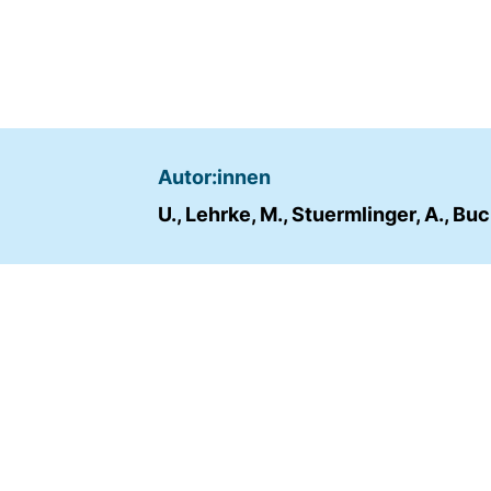
Name:
fe_typo_user
Anbieter:
TYPO3
Zweck:
Autor:innen
Frontend Benutzer
U., Lehrke, M., Stuermlinger, A., Bu
Identifizierung
Cookie
Laufzeit:
Sitzung
TRACKING
Wir werten das Nutzerverhalten mit
Matomo aus.