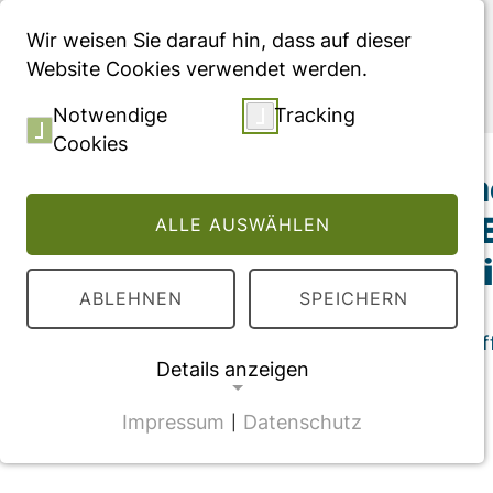
Menü
Wir weisen Sie darauf hin, dass auf dieser
Website Cookies verwendet werden.
Publikationen
Notwendige
Tracking
Cookies
Patient and Treatm
and/or ARNi in HFr
ALLE AUSWÄHLEN
World Data Analys
ABLEHNEN
SPEICHERN
Konferenzabstract für ISPOR, veröff
Details anzeigen
Impressum
Datenschutz
|
NOTWENDIGE COOKIES
CMS Cookie