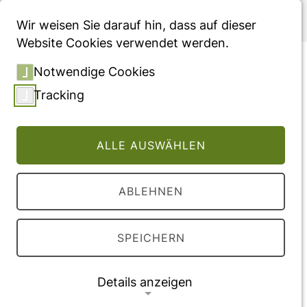
Menü
Wir weisen Sie darauf hin, dass auf dieser
Website Cookies verwendet werden.
Patient satisfaction and
Notwendige Cookies
willingness to return to the
Tracking
provider among women
undergoing gynecological
ALLE AUSWÄHLEN
surgery
ABLEHNEN
Vollversion des Beitrages
DOI:
10.1007/s00404-014-3248-y
SPEICHERN
Veröffentlichung
Details anzeigen
2014