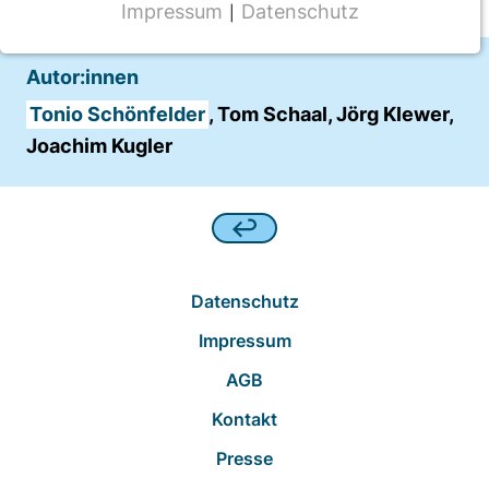
Impressum
Datenschutz
|
NOTWENDIGE COOKIES
CMS Cookie
Autor:innen
Name:
Tonio Schönfelder
, Tom Schaal, Jörg Klewer,
fe_typo_user
Joachim Kugler
Anbieter:
TYPO3
Zweck:
Frontend Benutzer Identifizierung
Datenschutz
Cookie Laufzeit:
Impressum
Sitzung
AGB
Kontakt
TRACKING
Presse
Wir werten das Nutzerverhalten mit