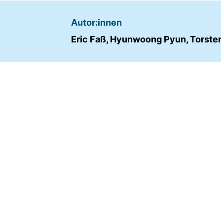
Name:
Autor:innen
fe_typo_user
Eric Faß, Hyunwoong Pyun, Torste
Anbieter:
TYPO3
Zweck:
Frontend Benutzer
Identifizierung
Cookie
Laufzeit:
Sitzung
TRACKING
Wir werten das Nutzerverhalten mit
Matomo aus.