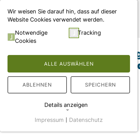
Menü
Wir weisen Sie darauf hin, dass auf dieser
Website Cookies verwendet werden.
Publikationen
Notwendige
Tracking
Cookies
Perception of aging
rated health in mid
ALLE AUSWÄHLEN
ABLEHNEN
SPEICHERN
Details anzeigen
Impressum
Datenschutz
|
NOTWENDIGE COOKIES
CMS Cookie