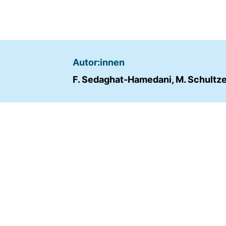
Name:
fe_typo_user
Anbieter:
TYPO3
Autor:innen
Zweck:
F. Sedaghat-Hamedani, M. Schultze, 
Frontend Benutzer
Identifizierung
Cookie
Laufzeit:
Sitzung
TRACKING
Wir werten das Nutzerverhalten mit
Matomo aus.