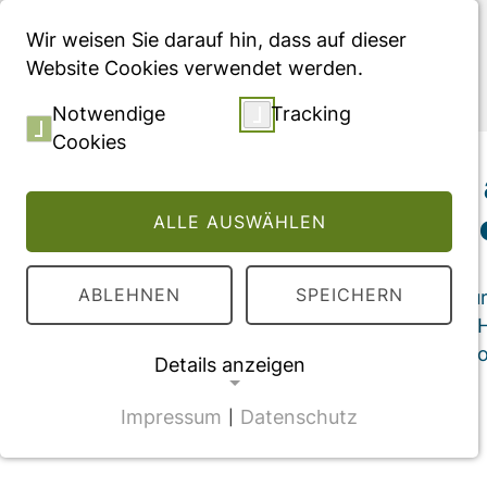
Menü
Wir weisen Sie darauf hin, dass auf dieser
Website Cookies verwendet werden.
Publikationen
Notwendige
Tracking
Cookies
Real-world clinica
hypertrophic cardi
ALLE AUSWÄHLEN
ABLEHNEN
SPEICHERN
Konferenzabstract für den ESC (Eur
Failure Congress organised by the H
(HFA), veröffentlich in "European Jo
Details anzeigen
Impressum
Datenschutz
|
NOTWENDIGE COOKIES
CMS Cookie