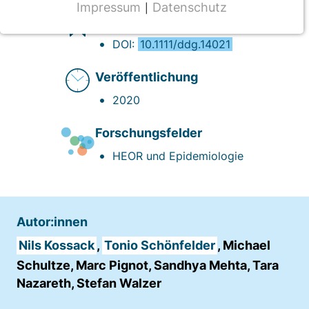
Impressum
Datenschutz
|
NOTWENDIGE COOKIES
Vollversion des Beitrages
CMS Cookie
DOI:
10.1111/ddg.14021
Name:
Veröffentlichung
fe_typo_user
2020
Anbieter:
TYPO3
Forschungsfelder
HEOR und Epidemiologie
Zweck:
Frontend Benutzer Identifizierung
Cookie Laufzeit:
Sitzung
Autor:innen
Nils Kossack
,
Tonio Schönfelder
, Michael
Schultze, Marc Pignot, Sandhya Mehta, Tara
TRACKING
Nazareth, Stefan Walzer
Wir werten das Nutzerverhalten mit