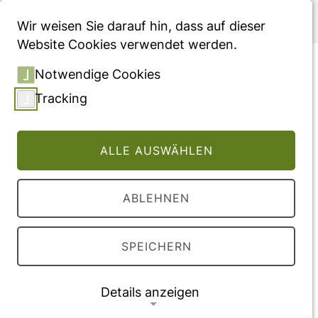
Menü
Wir weisen Sie darauf hin, dass auf dieser
Website Cookies verwendet werden.
Real-World Cost Difference
Notwendige Cookies
in Patients With Psoriasis
Tracking
Initiating Apremilast vs.
Secukinumab After
ALLE AUSWÄHLEN
Conventional Systemic
Therapy Using German
ABLEHNEN
Sickness Fund Data
Konferenzabstract für die Dermatologie
SPEICHERN
KOMPAKT & PRAXISNAH 2020, veröffentlicht
im "Journal der Deutschen Dermatologischen
Details anzeigen
Gesellschaft"