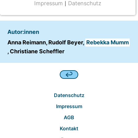
2019
Impressum
Datenschutz
|
NOTWENDIGE COOKIES
CMS Cookie
Name:
Autor:innen
fe_typo_user
Anna Reimann, Rudolf Beyer,
Rebekka Mumm
Anbieter:
, Christiane Scheffler
TYPO3
Zweck:
Frontend Benutzer Identifizierung
Cookie Laufzeit:
Datenschutz
Sitzung
Impressum
AGB
TRACKING
Kontakt
Wir werten das Nutzerverhalten mit