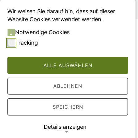
Menü
Wir weisen Sie darauf hin, dass auf dieser
Website Cookies verwendet werden.
Reference tables with
Notwendige Cookies
centiles of limb to body
Tracking
height ratios of healthy
human adults for assessing
ALLE AUSWÄHLEN
potential thalidomide
embryopathy
ABLEHNEN
Vollversion des Beitrages
SPEICHERN
DOI:
10.1127/anthranz/2019/0981
Details anzeigen
Veröffentlichung