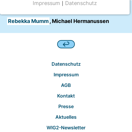
Impressum
Datenschutz
|
NOTWENDIGE COOKIES
Autor:innen
CMS Cookie
Rebekka Mumm
, Michael Hermanussen
Name:
fe_typo_user
Anbieter:
TYPO3
Datenschutz
Zweck:
Frontend Benutzer Identifizierung
Impressum
AGB
Cookie Laufzeit:
Sitzung
Kontakt
Presse
TRACKING
Aktuelles
Wir werten das Nutzerverhalten mit
WIG2-Newsletter