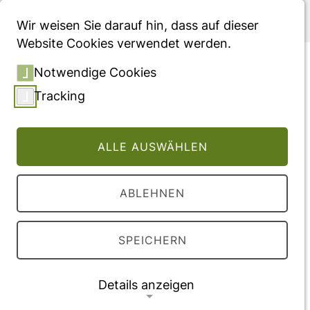
Menü
Wir weisen Sie darauf hin, dass auf dieser
Website Cookies verwendet werden.
The dilemma of
Notwendige Cookies
misclassifying weight in
Tracking
short and in historic
population
ALLE AUSWÄHLEN
Vollversion des Beitrages
ABLEHNEN
DOI:
10.52905/hbph2021.3.28
SPEICHERN
Veröffentlichung
2022
Details anzeigen