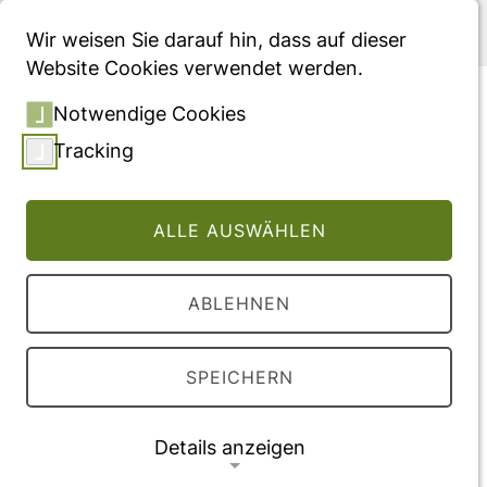
Menü
Wir weisen Sie darauf hin, dass auf dieser
Website Cookies verwendet werden.
Towards a Unified
Notwendige Cookies
Understanding of eHealth
Tracking
and Related Terms –
Proposal of a Consolidated
ALLE AUSWÄHLEN
Terminological Basis
ABLEHNEN
Vollversion des Beitrages
DOI:
10.5220/0006651005330539
SPEICHERN
Veröffentlichung
Details anzeigen
2018