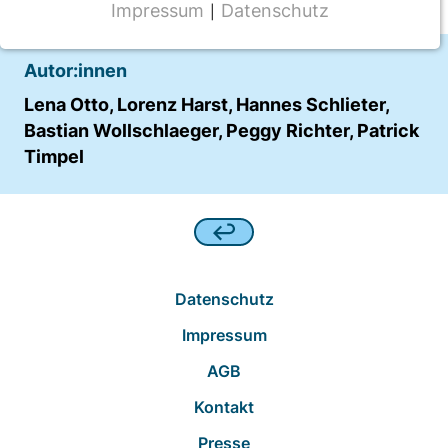
Impressum
Datenschutz
|
NOTWENDIGE COOKIES
CMS Cookie
Autor:innen
Name:
Lena Otto, Lorenz Harst, Hannes Schlieter,
fe_typo_user
Bastian Wollschlaeger, Peggy Richter, Patrick
Timpel
Anbieter:
TYPO3
Zweck:
Frontend Benutzer Identifizierung
Cookie Laufzeit:
Datenschutz
Sitzung
Impressum
AGB
TRACKING
Kontakt
Wir werten das Nutzerverhalten mit
Presse