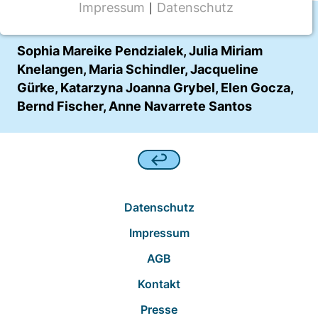
Impressum
Datenschutz
|
NOTWENDIGE COOKIES
Autor:innen
CMS Cookie
Sophia Mareike Pendzialek, Julia Miriam
Knelangen, Maria Schindler, Jacqueline
Name:
Gürke, Katarzyna Joanna Grybel, Elen Gocza,
fe_typo_user
Bernd Fischer, Anne Navarrete Santos
Anbieter:
TYPO3
Zweck:
Frontend Benutzer Identifizierung
Cookie Laufzeit:
Datenschutz
Sitzung
Impressum
AGB
TRACKING
Kontakt
Wir werten das Nutzerverhalten mit
Presse