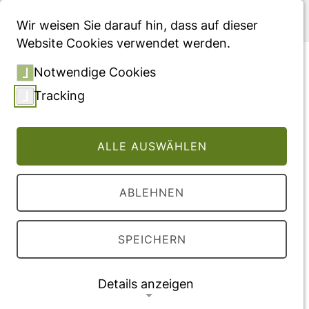
Menü
Wir weisen Sie darauf hin, dass auf dieser
Website Cookies verwendet werden.
Trophoblastic microRNAs
Notwendige Cookies
are downregulated in a
Tracking
diabetic pregnancy through
an inhibition of Drosha
ALLE AUSWÄHLEN
Vollversion des Beitrages
ABLEHNEN
DOI:
10.1016/j.mce.2018.11.002
SPEICHERN
Veröffentlichung
2019
Details anzeigen