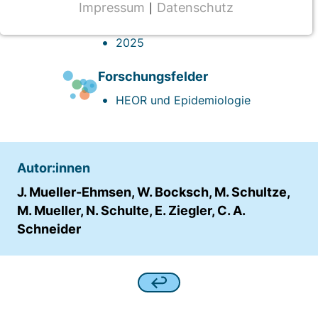
Impressum
Datenschutz
|
NOTWENDIGE COOKIES
Veröffentlichung
2025
CMS Cookie
Name:
Forschungsfelder
fe_typo_user
HEOR und Epidemiologie
Anbieter:
TYPO3
Zweck:
Autor:innen
Frontend Benutzer Identifizierung
J. Mueller-Ehmsen, W. Bocksch, M. Schultze,
Cookie Laufzeit:
M. Mueller, N. Schulte, E. Ziegler, C. A.
Sitzung
Schneider
TRACKING
Wir werten das Nutzerverhalten mit