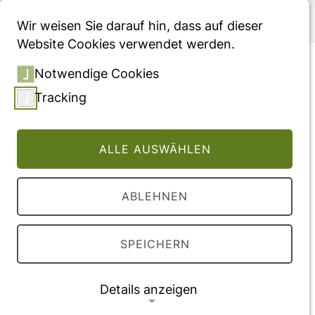
Menü
Wir weisen Sie darauf hin, dass auf dieser
Website Cookies verwendet werden.
Unveiling gaps in heart
Notwendige Cookies
failure management in
Tracking
Germany: a retrospective
analysis of national data
ALLE AUSWÄHLEN
and healthcare utilisation
patterns.
ABLEHNEN
Fachartikel, veröffentlicht in "European Heart
Journal"
SPEICHERN
Vollversion des Beitrages
Details anzeigen
externer Link