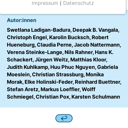
Impressum
Datenschutz
|
NOTWENDIGE COOKIES
CMS Cookie
Autor:innen
Name:
Swetlana Ladigan-Badura, Deepak B. Vangala,
fe_typo_user
Christoph Engel, Karolin Bucksch, Robert
Hueneburg, Claudia Perne, Jacob Nattermann,
Anbieter:
Verena Steinke-Lange, Nils Rahner, Hans K.
TYPO3
Schackert, Jürgen Weitz, Matthias Kloor,
Zweck:
Judith Kuhlkamp, Huu Phuc Nguyen, Gabriela
Frontend Benutzer Identifizierung
Moeslein, Christian Strassburg, Monika
Morak, Elke Holinski-Feder, Reinhard Buettner,
Cookie Laufzeit:
Stefan Aretz, Markus Loeffler, Wolff
Sitzung
Schmiegel, Christian Pox, Karsten Schulmann
TRACKING
Wir werten das Nutzerverhalten mit