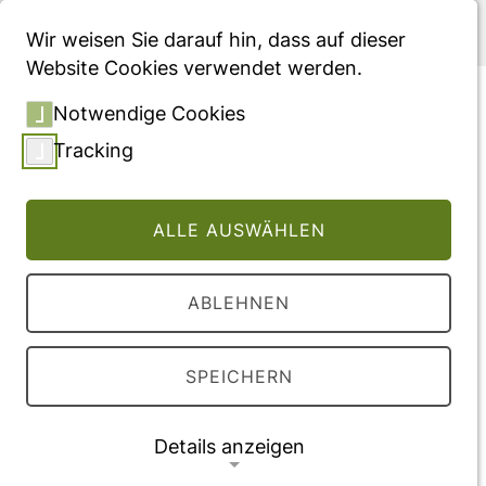
Menü
Wir weisen Sie darauf hin, dass auf dieser
Website Cookies verwendet werden.
Value of upper
Notwendige Cookies
gastrointestinal endoscopy
Tracking
for gastric cancer
surveillance in patients with
ALLE AUSWÄHLEN
Lynch syndrome
ABLEHNEN
Vollversion des Beitrages
DOI:
10.1002/ijc.33294
SPEICHERN
Veröffentlichung
Details anzeigen
2021