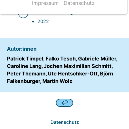
Impressum
Datenschutz
|
NOTWENDIGE COOKIES
Veröffentlichung
CMS Cookie
2022
Name:
fe_typo_user
Anbieter:
Autor:innen
TYPO3
Patrick Timpel, Falko Tesch, Gabriele Müller,
Zweck:
Caroline Lang, Jochen Maximilian Schmitt,
Frontend Benutzer Identifizierung
Peter Themann, Ute Hentschker-Ott, Björn
Falkenburger, Martin Wolz
Cookie Laufzeit:
Sitzung
TRACKING
Wir werten das Nutzerverhalten mit
Datenschutz