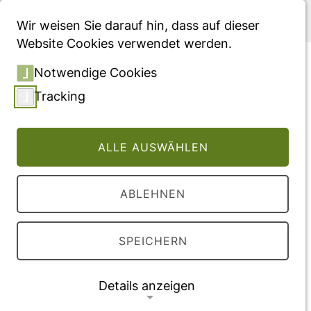
Menü
Wir weisen Sie darauf hin, dass auf dieser
Website Cookies verwendet werden.
Versorgungssituation von
Notwendige Cookies
Parkinson-Patienten in
Tracking
Sachsen - Eine
sekundärdatenbasierte
ALLE AUSWÄHLEN
Analyse der
Inanspruchnahme im
ABLEHNEN
Beobachtungszeitraum
2011 bis 2019
SPEICHERN
Vollversion des Beitrages
Details anzeigen
DOI:
10.1007/s00115-022-01273-7