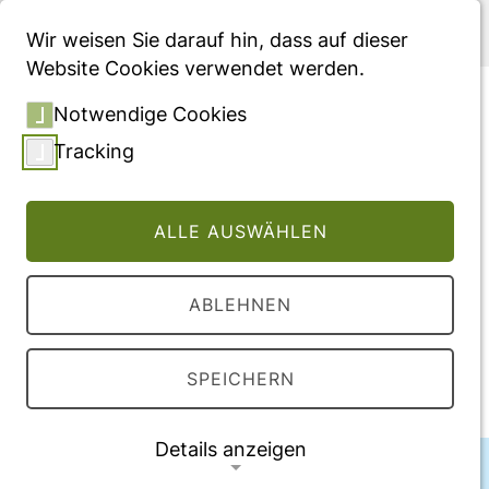
Menü
Wir weisen Sie darauf hin, dass auf dieser
Website Cookies verwendet werden.
Wo liegt der künftige
Notwendige Cookies
"Vorteil" der privaten
Tracking
Krankenversicherung?
Strategien zur Erhaltung des
ALLE AUSWÄHLEN
Geschäftsmodells der PKV
ABLEHNEN
Veröffentlichung
2011
SPEICHERN
Details anzeigen
Autor:innen