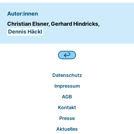
Matomo aus.
Autor:innen
Matomo SessionID
Christian Elsner, Gerhard Hindricks,
Name:
Dennis Häckl
MATOMO_SESSID
Anbieter:
Matomo
Zweck:
Benutzer Tracking
Datenschutz
Cookie Laufzeit:
Impressum
14d
AGB
Kontakt
Matomo Sprache
Presse
Name:
matomo_lang
Aktuelles