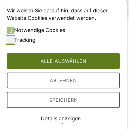
Menü
Wir weisen Sie darauf hin, dass auf dieser
Website Cookies verwendet werden.
Ökonomische Effekte der
Notwendige Cookies
Umstellung von
Tracking
quartalsweisen auf jährliche
Folgeuntersuchungen in
ALLE AUSWÄHLEN
Kombination mit dem
Fernmonitoring von
ABLEHNEN
implantierbaren
Cardioverter-Defibrillatoren
SPEICHERN
(ICDs) in MADIT-II-
Patienten: Endergebnisse
Details anzeigen
der multizentrisch und