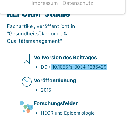
prospektiv geführten
Impressum
Datenschutz
|
NOTWENDIGE COOKIES
REFORM-Studie
CMS Cookie
Fachartikel, veröffentlicht in
Name:
"Gesundheitsökonomie &
fe_typo_user
Qualitätsmanagement"
Anbieter:
TYPO3
Vollversion des Beitrages
Zweck:
DOI:
10.1055/s-0034-1385429
Frontend Benutzer Identifizierung
Veröffentlichung
Cookie Laufzeit:
Sitzung
2015
Forschungsfelder
TRACKING
HEOR und Epidemiologie
Wir werten das Nutzerverhalten mit