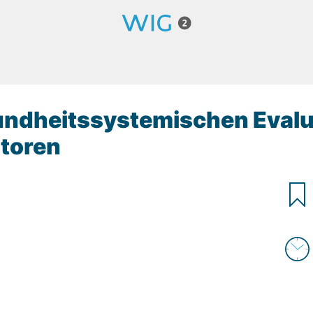
ndheitssystemischen Evalu
toren