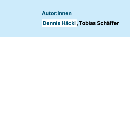
Name:
Autor:innen
fe_typo_user
Dennis Häckl
, Tobias Schäffer
Anbieter:
TYPO3
Zweck:
Frontend Benutzer
Identifizierung
Cookie
Laufzeit:
Sitzung
TRACKING
Wir werten das Nutzerverhalten mit
Matomo aus.