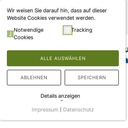
Menü
Wir weisen Sie darauf hin, dass auf dieser
Website Cookies verwendet werden.
Publikationen
Notwendige
Tracking
Cookies
Methoden der gesu
Gesundheitsindika
ALLE AUSWÄHLEN
ABLEHNEN
SPEICHERN
Details anzeigen
Impressum
Datenschutz
|
NOTWENDIGE COOKIES
CMS Cookie