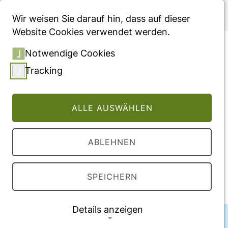
Menü
Wir weisen Sie darauf hin, dass auf dieser
Website Cookies verwendet werden.
Nutzenbewertung von
Notwendige Cookies
eHealth: Wie können
Tracking
ökonomische Bewertungen
objektiv im eHealth-Kontext
ALLE AUSWÄHLEN
genutzt werden?
ABLEHNEN
Veröffentlichung
2008
SPEICHERN
Details anzeigen
Autor:innen