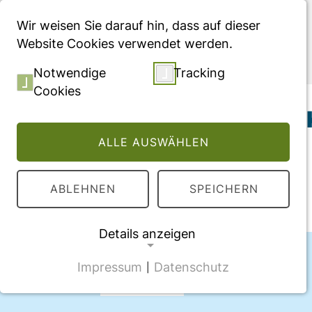
Menü
Wir weisen Sie darauf hin, dass auf dieser
Website Cookies verwendet werden.
Publikationen
Notwendige
Tracking
Cookies
Telemedizin in der 
ALLE AUSWÄHLEN
ABLEHNEN
SPEICHERN
Details anzeigen
Autor:innen
Impressum
Datenschutz
|
NOTWENDIGE COOKIES
Dennis Häckl
CMS Cookie