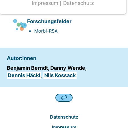
Impressum
Datenschutz
|
NOTWENDIGE COOKIES
2018
CMS Cookie
Forschungsfelder
Name:
Morbi-RSA
fe_typo_user
Anbieter:
TYPO3
Autor:innen
Zweck:
Benjamin Berndt, Danny Wende,
Frontend Benutzer Identifizierung
Dennis Häckl
,
Nils Kossack
Cookie Laufzeit:
Sitzung
TRACKING
Datenschutz
Wir werten das Nutzerverhalten mit
Impressum