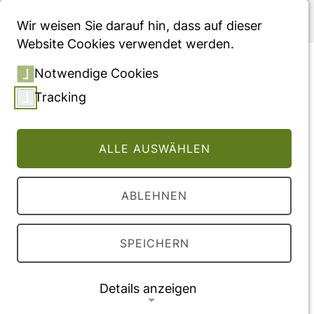
Menü
Wir weisen Sie darauf hin, dass auf dieser
Website Cookies verwendet werden.
Warten, Wirken und Werden
Notwendige Cookies
im GKV-Wettbewerb: Das
Tracking
Sondergutachten zum
Morbi-RSA lässt viele
ALLE AUSWÄHLEN
Fragen offen
Fachartikel, veröffentlicht in "Gesundheits-
ABLEHNEN
und Sozialpolitik"
SPEICHERN
Vollversion des Beitrages
DOI:
10.5771/1611-5821-2018-4-5-76
Details anzeigen
Veröffentlichung